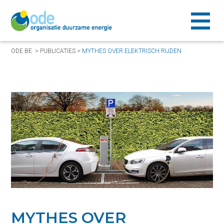
ODE.BE
>
PUBLICATIES
>
MYTHES OVER ELEKTRISCH RIJDEN
MYTHES OVER