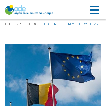
ODE.BE
>
PUBLICATIES
>
EUROPA HERZIET ENERGY UNION WETGEVING