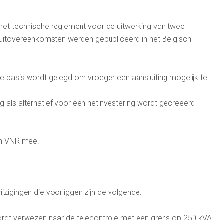
het technische reglement voor de uitwerking van twee
nsluitovereenkomsten werden gepubliceerd in het Belgisch
e basis wordt gelegd om vroeger een aansluiting mogelijk te
als alternatief voor een netinvestering wordt gecreëerd
an VNR mee.
zigingen die voorliggen zijn de volgende:
 wordt verwezen naar de telecontrole met een grens op 250 kVA