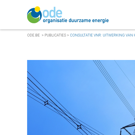
ODE.BE
>
PUBLICATIES
>
CONSULTATIE VNR: UITWERKING VAN