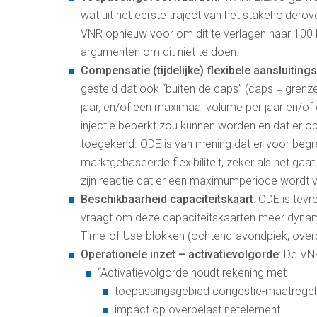
wat uit het eerste traject van het stakeholderove
VNR opnieuw voor om dit te verlagen naar 100 k
argumenten om dit niet te doen.
Compensatie (tijdelijke) flexibele aansluiti
gesteld dat ook “buiten de caps” (caps = grenz
jaar, en/of een maximaal volume per jaar en/o
injectie beperkt zou kunnen worden en dat er op
toegekend. ODE is van mening dat er voor begr
marktgebaseerde flexibiliteit, zeker als het gaa
zijn reactie dat er een maximumperiode wordt
Beschikbaarheid capaciteitskaart
: ODE is tev
vraagt om deze capaciteitskaarten meer dynami
Time-of-Use-blokken (ochtend-avondpiek, over
Operationele inzet – activatievolgorde
: De VN
“Activatievolgorde houdt rekening met
toepassingsgebied congestie-maatregel
impact op overbelast netelement