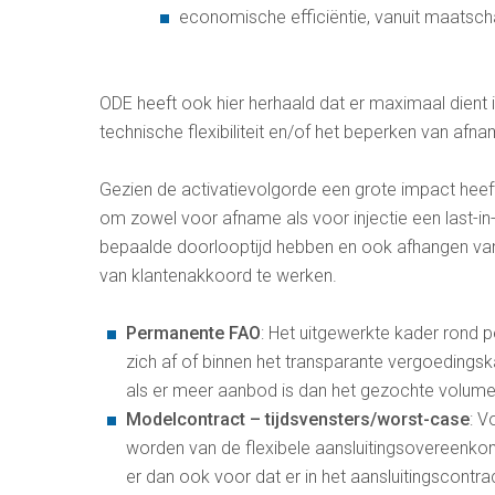
economische efficiëntie, vanuit maatsch
ODE heeft ook hier herhaald dat er maximaal dient i
technische flexibiliteit en/of het beperken van afn
Gezien de activatievolgorde een grote impact heeft
om zowel voor afname als voor injectie een last-in-
bepaalde doorlooptijd hebben en ook afhangen van e
van klantenakkoord te werken.
Permanente FAO
: Het uitgewerkte kader rond 
zich af of binnen het transparante vergoeding
als er meer aanbod is dan het gezochte volum
Modelcontract – tijdsvensters/worst-case
: V
worden van de flexibele aansluitingsovereenkoms
er dan ook voor dat er in het aansluitingscont