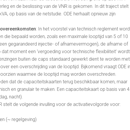
rleg en de beslissing van de VNR is gekomen. In dit traject stelt
VA, op basis van de netstudie. ODE herhaalt opnieuw zijn
ngsovereenkomsten
: In het voorstel van technisch reglement word
en die bepaald worden, zoals een maximale looptijd van 5 of 10
f een gegarandeerd injectie- of afnamevermogen), de afname of
 dat moment een ‘vergoeding voor technische flexibiliteit’ wordt
enzingen buiten de caps standaard gewerkt dient te worden met
t over een overschrijding van de looptijd. Bijkomend vraagt ODE i
 voorzien waarmee de looptijd mag worden overschreden.
reden dat de capaciteitskaarten terug beschikbaar komen, maar
sch en granulair te maken. Een capaciteitskaart op basis van 4
dag, nacht).
R stelt de volgende invulling voor de activatievolgorde voor:
en (~ regelgeving)