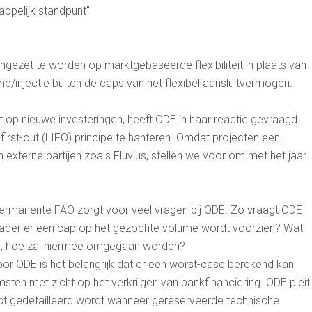
appelijk standpunt”
ngezet te worden op marktgebaseerde flexibiliteit in plaats van
ame/injectie buiten de caps van het flexibel aansluitvermogen.
 op nieuwe investeringen, heeft ODE in haar reactie gevraagd
first-out (LIFO) principe te hanteren. Omdat projecten een
xterne partijen zoals Fluvius, stellen we voor om met het jaar
permanente FAO zorgt voor veel vragen bij ODE. Zo vraagt ODE
skader er een cap op het gezochte volume wordt voorzien? Wat
e, hoe zal hiermee omgegaan worden?
oor ODE is het belangrijk dat er een worst-case berekend kan
ten met zicht op het verkrijgen van bankfinanciering. ODE pleit
ract gedetailleerd wordt wanneer gereserveerde technische